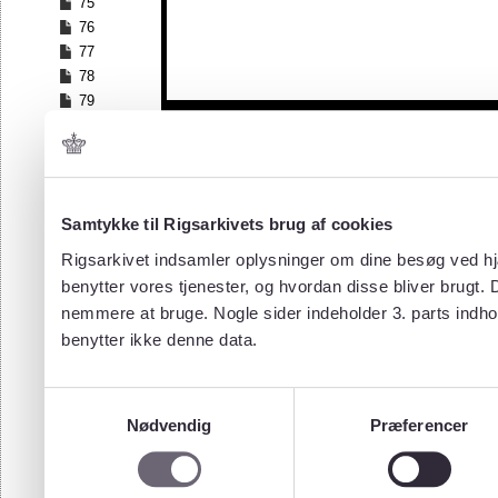
75
76
77
78
79
80
81
82
83
84
Samtykke til Rigsarkivets brug af cookies
85
Rigsarkivet indsamler oplysninger om dine besøg ved hjæ
86
benytter vores tjenester, og hvordan disse bliver brugt.
87
nemmere at bruge. Nogle sider indeholder 3. parts indho
88
benytter ikke denne data.
89
90
91
Samtykkevalg
92
Nødvendig
Præferencer
93
94
95