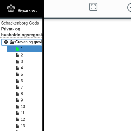
Schackenborg Gods
Privat- og
husholdningsregnskabsbøger
Greven og grevindens husholdningsbudget 1842 - Greven og grevin
1
2
3
4
5
6
7
8
9
10
11
12
13