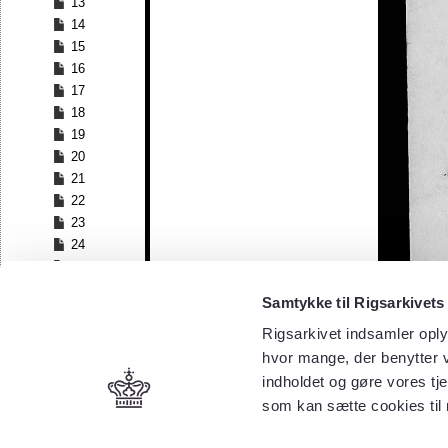
13
14
15
16
17
18
19
20
21
22
23
24
25
26
Samtykke til Rigsarkivets
Rigsarkivet indsamler oply
hvor mange, der benytter v
indholdet og gøre vores tj
som kan sætte cookies til