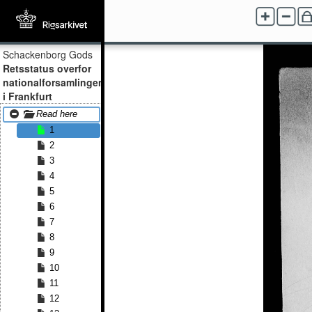
Schackenborg Gods
Retsstatus overfor
nationalforsamlingen
i Frankfurt
Read here
1
2
3
4
5
6
7
8
9
10
11
12