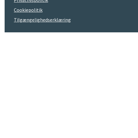
Privatlivspolitik
Cookiepolitik
Tilgængelighedserklæring