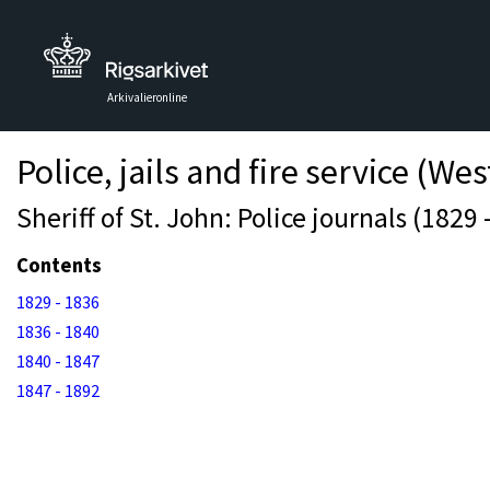
Arkivalieronline
Police, jails and fire service (Wes
Sheriff of St. John: Police journals (1829 
Contents
1829 - 1836
1836 - 1840
1840 - 1847
1847 - 1892