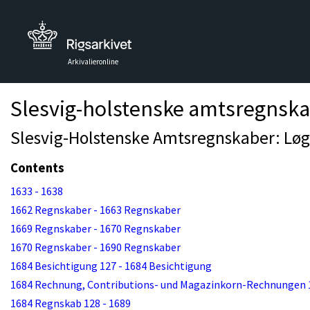
Arkivalieronline
Slesvig-holstenske amtsregnsk
Slesvig-Holstenske Amtsregnskaber: Løg
Contents
1633 - 1638
1662 Regnskaber - 1663 Regnskaber
1669 Regnskaber - 1670 Regnskaber
1670 Regnskaber - 1690 Regnskaber
1684 Besichtigung 127 - 1684 Besichtigung
1684 Rechnung, Contributions- und Magazinkorn-Rechnungen 1
1684 Regnskab 128 - 1689