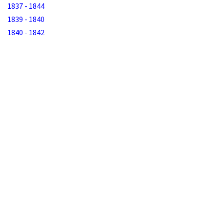
1837 - 1844
1839 - 1840
1840 - 1842