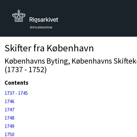
Arkivalieronline
Skifter fra København
Københavns Byting, Københavns Skifteko
(1737 - 1752)
Contents
1737 - 1745
1746
1747
1748
1749
1750