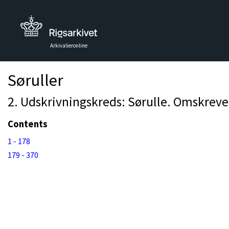
Arkivalieronline
Søruller
2. Udskrivningskreds: Sørulle. Omskreven 
Contents
1 - 178
179 - 370