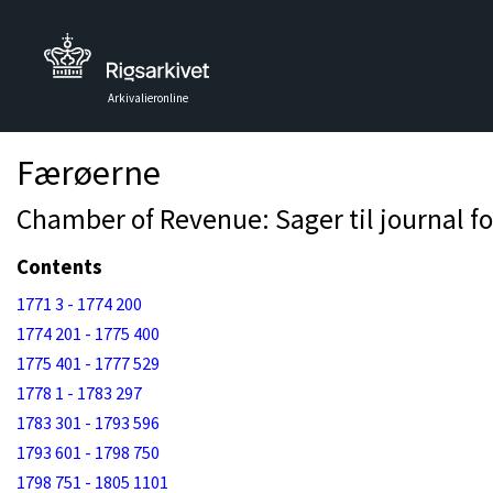
Arkivalieronline
Færøerne
Chamber of Revenue: Sager til journal f
Contents
1771 3 - 1774 200
1774 201 - 1775 400
1775 401 - 1777 529
1778 1 - 1783 297
1783 301 - 1793 596
1793 601 - 1798 750
1798 751 - 1805 1101