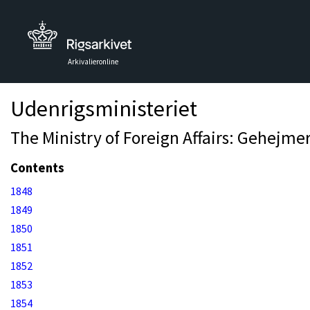
Arkivalieronline
Udenrigsministeriet
The Ministry of Foreign Affairs: Gehejmer
Contents
1848
1849
1850
1851
1852
1853
1854