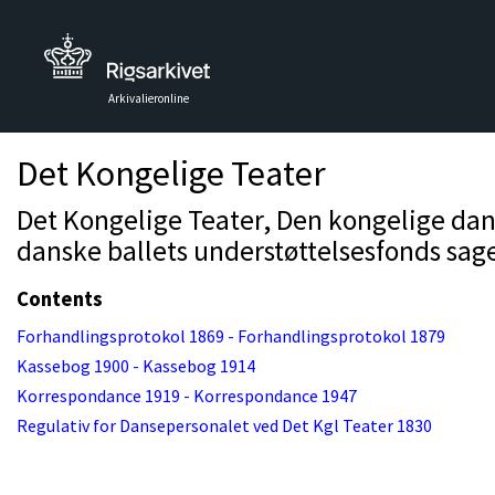
Arkivalieronline
Det Kongelige Teater
Det Kongelige Teater, Den kongelige dan
danske ballets understøttelsesfonds sage
Contents
Forhandlingsprotokol 1869 - Forhandlingsprotokol 1879
Kassebog 1900 - Kassebog 1914
Korrespondance 1919 - Korrespondance 1947
Regulativ for Dansepersonalet ved Det Kgl Teater 1830