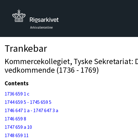
Arkivalieronline
Trankebar
Kommercekollegiet, Tyske Sekretariat: D
vedkommende (1736 - 1769)
Contents
1736 659 1 c
1744 659 5 - 1745 659 5
1746 647 1 a - 1747 647 3 a
1746 659 8
1747 659 a 10
1748 659 11