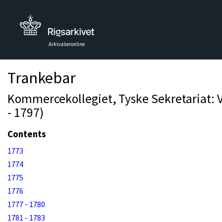
Arkivalieronline
Trankebar
Kommercekollegiet, Tyske Sekretariat: 
- 1797)
Contents
1773
1774
1775
1776
1777 - 1780
1781 - 1783