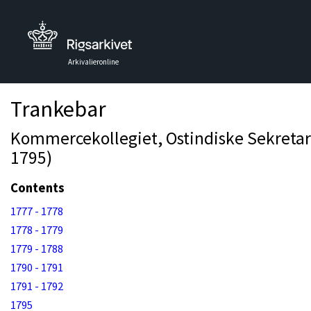
Arkivalieronline
Trankebar
Kommercekollegiet, Ostindiske Sekretari
1795)
Contents
1777 - 1778
1778 - 1779
1779 - 1788
1790 - 1791
1791 - 1792
1795