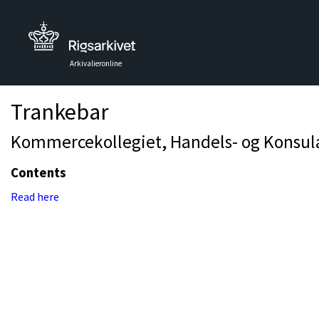
Arkivalieronline
Trankebar
Kommercekollegiet, Handels- og Konsulat
Contents
Read here