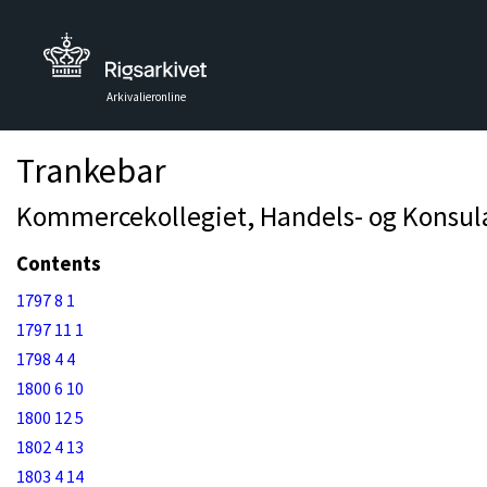
Arkivalieronline
Trankebar
Kommercekollegiet, Handels- og Konsulat
Contents
1797 8 1
1797 11 1
1798 4 4
1800 6 10
1800 12 5
1802 4 13
1803 4 14