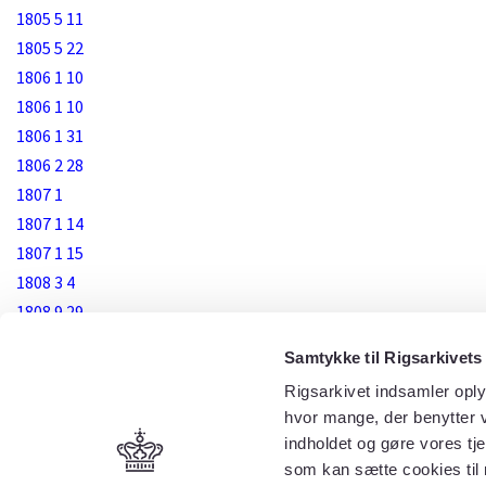
1805 5 11
1805 5 22
1806 1 10
1806 1 10
1806 1 31
1806 2 28
1807 1
1807 1 14
1807 1 15
1808 3 4
1808 9 29
1810 3
Samtykke til Rigsarkivets
1810 3 22
Rigsarkivet indsamler oply
1810 4 6
hvor mange, der benytter v
1810 4 16
indholdet og gøre vores tj
1811 8 1
som kan sætte cookies til