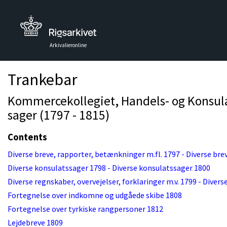
Arkivalieronline
Trankebar
Kommercekollegiet, Handels- og Konsulat
sager (1797 - 1815)
Contents
Diverse breve, rapporter, betænkninger m.fl. 1797 - Diverse bre
Diverse konsulatssager 1798 - Diverse konsulatssager 1800
Diverse regnskaber, overvejelser, forklaringer m.v. 1799 - Divers
Fortegnelse over indkomne og udgåede skibe 1808
Fortegnelse over tyrkiske rangpersoner 1812
Lejdebreve 1809