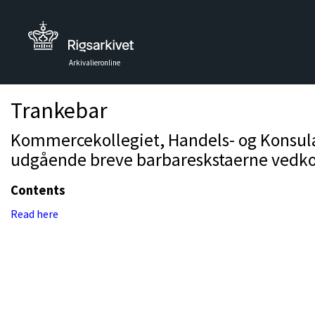
Arkivalieronline
Trankebar
Kommercekollegiet, Handels- og Konsulat
udgående breve barbareskstaerne vedk
Contents
Read here