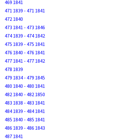
469 1841
471 1839 - 471 1841
472 1840
473 1841 - 473 1846
474 1839 - 474 1842
475 1839 - 475 1841
476 1840 - 476 1841
477 1841 - 477 1842
478 1839
479 1834 - 479 1845
480 1840 - 480 1841
482 1840 - 482 1850
483 1838 - 483 1841
484 1839 - 484 1841
485 1840 - 485 1841
486 1839 - 486 1843
487 1841