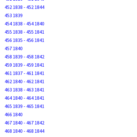
452 1838 - 452 1844
453 1839
454 1838 - 454 1840
455 1838 - 455 1841
456 1835 - 456 1841
457 1840
458 1839 - 458 1842
459 1839 - 459 1841
461 1837 - 461 1841
462 1840 - 462 1841
463 1838 - 463 1841
464 1840 - 464 1841
465 1839 - 465 1841
466 1840
467 1840 - 467 1842
468 1840 - 468 1844