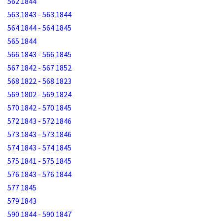
562 1844
563 1843 - 563 1844
564 1844 - 564 1845
565 1844
566 1843 - 566 1845
567 1842 - 567 1852
568 1822 - 568 1823
569 1802 - 569 1824
570 1842 - 570 1845
572 1843 - 572 1846
573 1843 - 573 1846
574 1843 - 574 1845
575 1841 - 575 1845
576 1843 - 576 1844
577 1845
579 1843
590 1844 - 590 1847