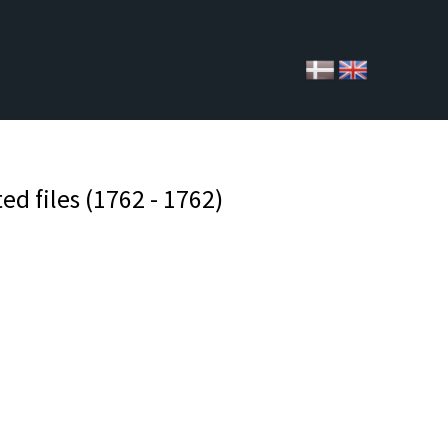
 files (1762 - 1762)