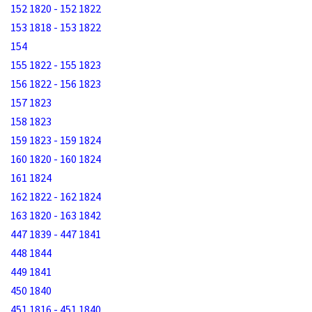
152 1820 - 152 1822
153 1818 - 153 1822
154
155 1822 - 155 1823
156 1822 - 156 1823
157 1823
158 1823
159 1823 - 159 1824
160 1820 - 160 1824
161 1824
162 1822 - 162 1824
163 1820 - 163 1842
447 1839 - 447 1841
448 1844
449 1841
450 1840
451 1816 - 451 1840