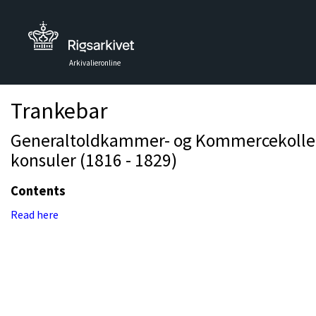
Arkivalieronline
Trankebar
Generaltoldkammer- og Kommercekollegiet
konsuler (1816 - 1829)
Contents
Read here