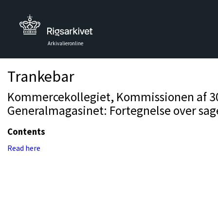
Arkivalieronline
Trankebar
Kommercekollegiet, Kommissionen af 30.6
Generalmagasinet: Fortegnelse over sage
Contents
Read here