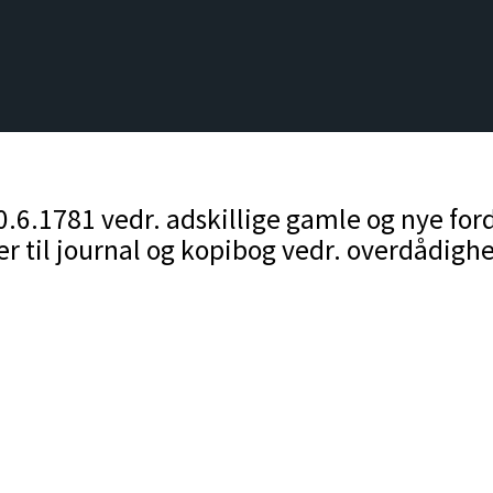
.1781 vedr. adskillige gamle og nye fordr
r til journal og kopibog vedr. overdådigh