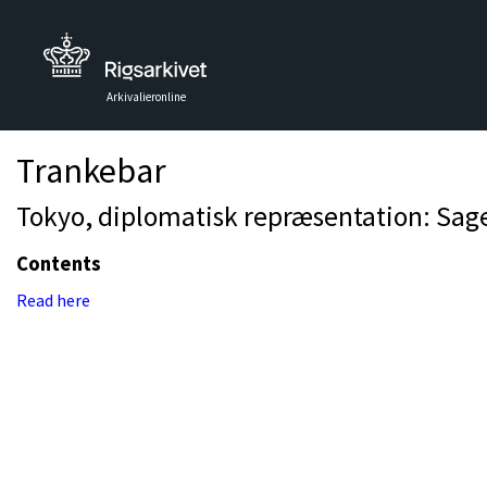
Arkivalieronline
Trankebar
Tokyo, diplomatisk repræsentation: Sager 
Contents
Read here