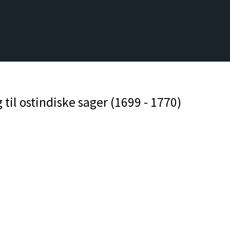
til ostindiske sager (1699 - 1770)