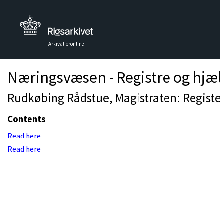
Arkivalieronline
Næringsvæsen - Registre og hjæ
Rudkøbing Rådstue, Magistraten: Registe
Contents
Read here
Read here