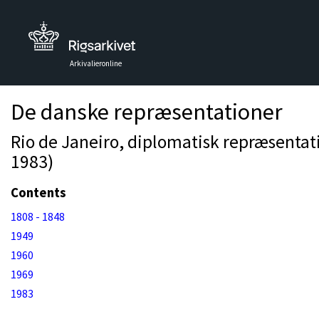
Arkivalieronline
De danske repræsentationer
Rio de Janeiro, diplomatisk repræsentati
1983)
Contents
1808 - 1848
1949
1960
1969
1983