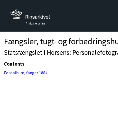
Arkivalieronline
Fængsler, tugt- og forbedringsh
Statsfængslet i Horsens: Personalefotogra
Contents
Fotoalbum, fanger 1884