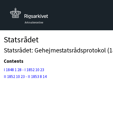
Arkivalieronline
Statsrådet
Statsrådet: Gehejmestatsrådsprotokol (1
Contents
I 1848 1 28 - I 1852 10 23
II 1852 10 23 - II 1853 8 14