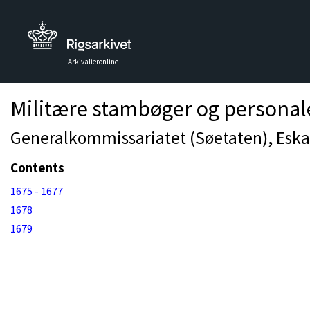
Arkivalieronline
Militære stambøger og personal
Generalkommissariatet (Søetaten), Eska
Contents
1675 - 1677
1678
1679