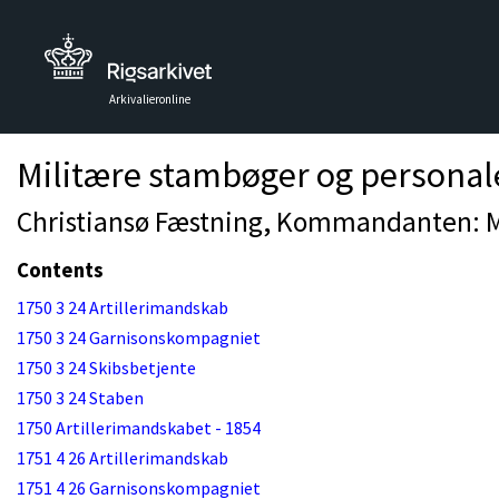
Arkivalieronline
Militære stambøger og personal
Christiansø Fæstning, Kommandanten: Mø
Contents
1750 3 24 Artillerimandskab
1750 3 24 Garnisonskompagniet
1750 3 24 Skibsbetjente
1750 3 24 Staben
1750 Artillerimandskabet - 1854
1751 4 26 Artillerimandskab
1751 4 26 Garnisonskompagniet