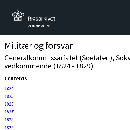
Arkivalieronline
Militær og forsvar
Generalkommissariatet (Søetaten), Søk
vedkommende (1824 - 1829)
Contents
1824
1825
1826
1827
1828
1829