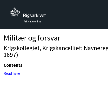
Arkivalieronline
Militær og forsvar
Krigskollegiet, Krigskancelliet: Navneregi
1697)
Contents
Read here