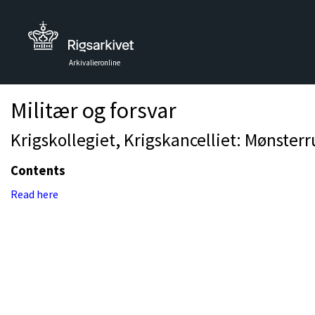
Arkivalieronline
Militær og forsvar
Krigskollegiet, Krigskancelliet: Mønster
Contents
Read here