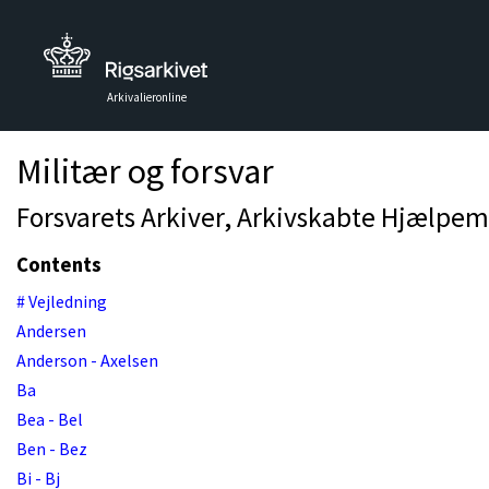
Arkivalieronline
Militær og forsvar
Forsvarets Arkiver, Arkivskabte Hjælpem
Contents
# Vejledning
Andersen
Anderson - Axelsen
Ba
Bea - Bel
Ben - Bez
Bi - Bj