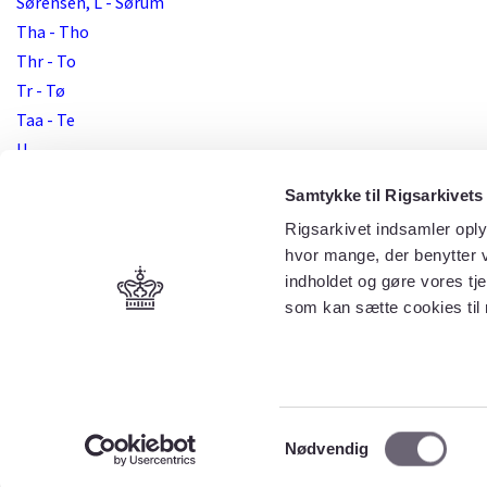
Sørensen, L - Sørum
Tha - Tho
Thr - To
Tr - Tø
Taa - Te
U
Va
Samtykke til Rigsarkivets
Veb - Vel
Rigsarkivet indsamler oply
Vem - Vh
hvor mange, der benytter v
Via - Vil
indholdet og gøre vores tj
Vim - Viv
som kan sætte cookies til
Vl - Vo
Vr - Vø
Y - Z
Æ - Ø
Samtykkevalg
Aaby - Anders
Nødvendig