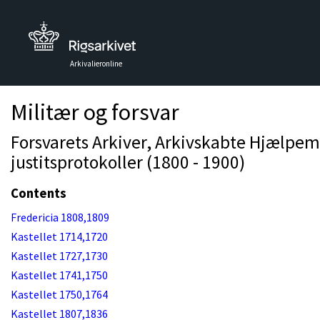
Arkivalieronline
Militær og forsvar
Forsvarets Arkiver, Arkivskabte Hjælpem
justitsprotokoller (1800 - 1900)
Contents
Fredericia 1808,1809
Kastellet 1714,1720
Kastellet 1727,1730
Kastellet 1741,1750
Kastellet 1750,1764
Kastellet 1807,1836