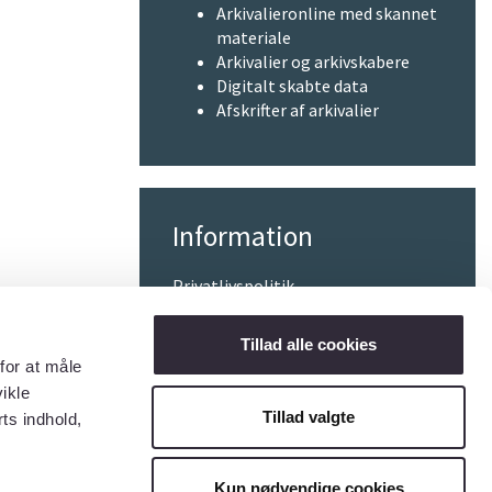
Arkivalieronline med skannet
materiale
Arkivalier og arkivskabere
Digitalt skabte data
Afskrifter af arkivalier
Information
Privatlivspolitik
Cookiepolitik
Tillad alle cookies
Tilgængelighedserklæring
for at måle
ikle
Tillad valgte
ts indhold,
Kun nødvendige cookies