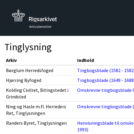
Arkivalieronline
Tinglysning
Arkiv
Indhold
Børglum Herredsfoged
Tingbogsblade (1582 - 1582
Hjørring Byfoged
Tingbogsblade (1649 - 1688
Kolding Civilret, Bitingstedet i
Omskrevne tingbogsblade I 
Grindsted
Ning og Hasle m.fl. Herreders
Omskrevne tingbogsblade (
Ret, Tinglysningen
Randers Byret, Tinglysningen
Henvisningsblade til omskre
1993)