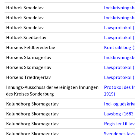
Holbæk Smedelav
Indskrivningsb
Holbæk Smedelav
Indskrivningsb
Holbæk Smedelav
Lavsprotokol (
Holbæk Snedkerlav
Lavsprotokol (
Horsens Feldberederlav
Kontraktbog (1
Horsens Skomagerlav
Indskrivningsb
Horsens Skomagerlav
Lavsprotokol (
Horsens Trædrejerlav
Lavsprotokol (
Innungs-Ausschuss der vereinigten Innungen
Protokol des I
des Kreises Sonderburg
1919)
Kalundborg Skomagerlav
Ind- og udskriv
Kalundborg Skomagerlav
Lavsbog (1683 
Kalundborg Skomagerlav
Register til la
Kalundborg Skomagerlav
Svendenes lavs