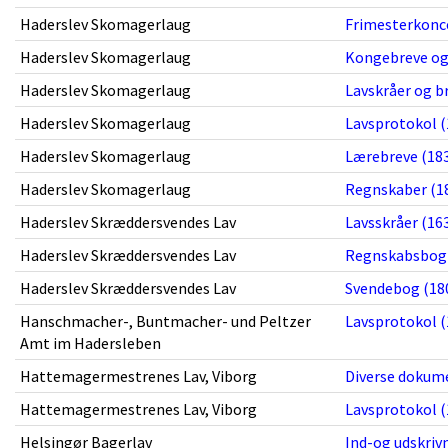
Haderslev Skomagerlaug
Frimesterkonce
Haderslev Skomagerlaug
Kongebreve og 
Haderslev Skomagerlaug
Lavskråer og b
Haderslev Skomagerlaug
Lavsprotokol (
Haderslev Skomagerlaug
Lærebreve (183
Haderslev Skomagerlaug
Regnskaber (18
Haderslev Skræddersvendes Lav
Lavsskråer (163
Haderslev Skræddersvendes Lav
Regnskabsbog 
Haderslev Skræddersvendes Lav
Svendebog (180
Hanschmacher-, Buntmacher- und Peltzer
Lavsprotokol (
Amt im Hadersleben
Hattemagermestrenes Lav, Viborg
Diverse dokume
Hattemagermestrenes Lav, Viborg
Lavsprotokol (
Helsingør Bagerlav
Ind-og udskrivn