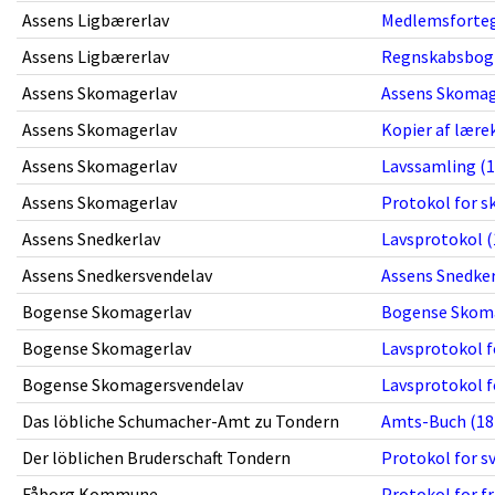
Assens Ligbærerlav
Medlemsfortegn
Assens Ligbærerlav
Regnskabsbog 
Assens Skomagerlav
Assens Skomager
Assens Skomagerlav
Kopier af lære
Assens Skomagerlav
Lavssamling (1
Assens Skomagerlav
Protokol for s
Assens Snedkerlav
Lavsprotokol (
Assens Snedkersvendelav
Assens Snedkerl
Bogense Skomagerlav
Bogense Skomag
Bogense Skomagerlav
Lavsprotokol f
Bogense Skomagersvendelav
Lavsprotokol f
Das löbliche Schumacher-Amt zu Tondern
Amts-Buch (182
Der löblichen Bruderschaft Tondern
Protokol for s
Fåborg Kommune,
Protokol for fr