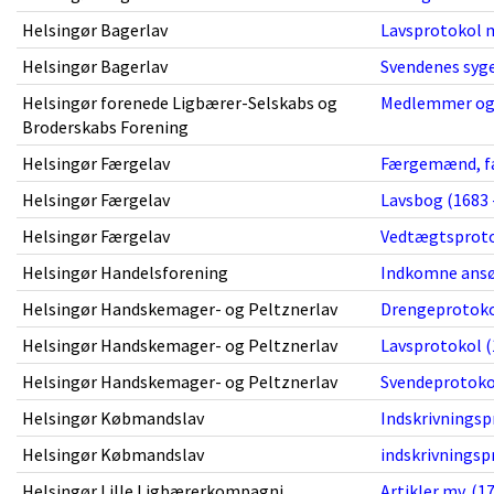
Helsingør Bagerlav
Lavsprotokol m
Helsingør Bagerlav
Svendenes syge
Helsingør forenede Ligbærer-Selskabs og
Medlemmer og d
Broderskabs Forening
Helsingør Færgelav
Færgemænd, fæ
Helsingør Færgelav
Lavsbog (1683 
Helsingør Færgelav
Vedtægtsprotok
Helsingør Handelsforening
Indkomne ansø
Helsingør Handskemager- og Peltznerlav
Drengeprotokol
Helsingør Handskemager- og Peltznerlav
Lavsprotokol (
Helsingør Handskemager- og Peltznerlav
Svendeprotokol
Helsingør Købmandslav
Indskrivningsp
Helsingør Købmandslav
indskrivningsp
Helsingør Lille Ligbærerkompagni
Artikler mv. (1