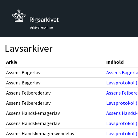
Arkivalieronline
Lavsarkiver
Arkiv
Indhold
Assens Bagerlav
Assens Bagerlav
Assens Bagerlav
Lavsprotokol (
Assens Felberederlav
Assens Felbered
Assens Felberederlav
Lavsprotokol (
Assens Handskemagerlav
Assens Handske
Assens Handskemagerlav
Lavsprotokol (
Assens Handskemagersvendelav
Lavsprotokol (