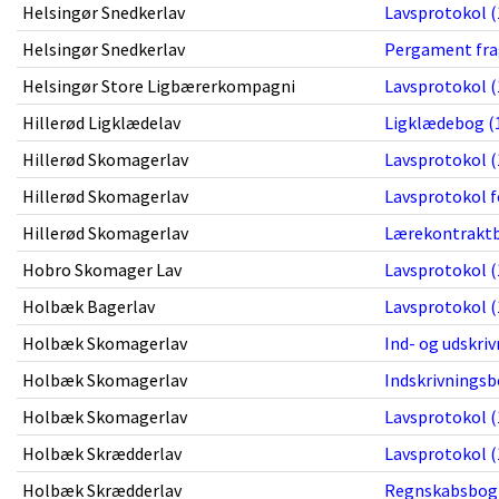
Helsingør Snedkerlav
Lavsprotokol (
Helsingør Snedkerlav
Pergament frag
Helsingør Store Ligbærerkompagni
Lavsprotokol (
Hillerød Ligklædelav
Ligklædebog (1
Hillerød Skomagerlav
Lavsprotokol (
Hillerød Skomagerlav
Lavsprotokol f
Hillerød Skomagerlav
Lærekontraktb
Hobro Skomager Lav
Lavsprotokol (
Holbæk Bagerlav
Lavsprotokol (
Holbæk Skomagerlav
Ind- og udskri
Holbæk Skomagerlav
Indskrivningsb
Holbæk Skomagerlav
Lavsprotokol (
Holbæk Skrædderlav
Lavsprotokol (
Holbæk Skrædderlav
Regnskabsbog f