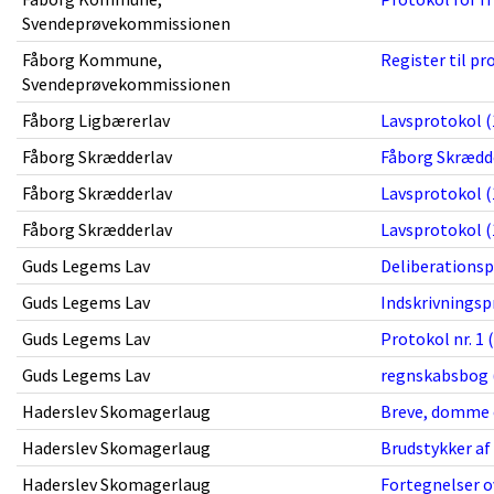
Svendeprøvekommissionen
Fåborg Kommune,
Register til pr
Svendeprøvekommissionen
Fåborg Ligbærerlav
Lavsprotokol (
Fåborg Skrædderlav
Fåborg Skrædder
Fåborg Skrædderlav
Lavsprotokol (
Fåborg Skrædderlav
Lavsprotokol (
Guds Legems Lav
Deliberationsp
Guds Legems Lav
Indskrivningspr
Guds Legems Lav
Protokol nr. 1
Guds Legems Lav
regnskabsbog (
Haderslev Skomagerlaug
Breve, domme o
Haderslev Skomagerlaug
Brudstykker af 
Haderslev Skomagerlaug
Fortegnelser o